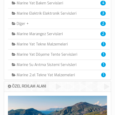
Marine Yat Bakım Servisleri
4
Marine Elektrik Elektronik Servisleri
3
Diğer +
2
Marine Marangoz Servisleri
2
Marine Yat Tekne Malzemeleri
1
Marine Yat Döşeme Tente Servisleri
1
Marine Su Arıtma Sistemi Servisleri
1
Marine 2.el Tekne Yat Malzemeleri
1
Marine İnternet Satış Mağazası
1
ÖZEL REKLAM ALANI
Marine Otomasyon Teknolojileri
1
Marine Tekne ve Yat kiralama
1