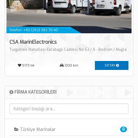
Telefon: +90 (252) 382 70 40
CSA MarinElectronics
Turgutreis Mahallesi Karabağlı Caddesi No 63 / A - Bodrum / Muğla
5173
tık
000 km
DETAY
FİRMA KATEGORİLERİ
Türkiye Marinalar
8