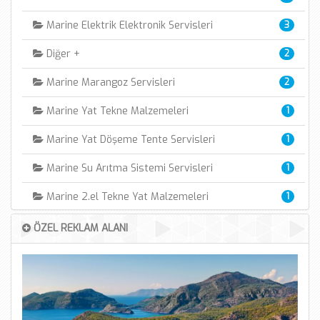
Marine Elektrik Elektronik Servisleri
3
Diğer +
2
Marine Marangoz Servisleri
2
Marine Yat Tekne Malzemeleri
1
Marine Yat Döşeme Tente Servisleri
1
Marine Su Arıtma Sistemi Servisleri
1
Marine 2.el Tekne Yat Malzemeleri
1
Marine İnternet Satış Mağazası
1
ÖZEL REKLAM ALANI
Marine Otomasyon Teknolojileri
1
Marine Tekne ve Yat kiralama
1