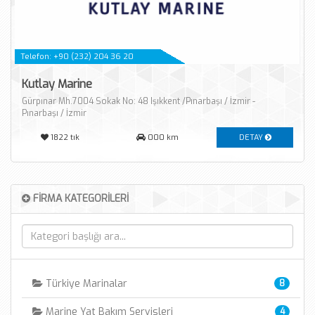
Telefon: +90 (232) 204 36 20
Kutlay Marine
Gürpınar Mh.7004 Sokak No: 48 Işıkkent /Pınarbaşı / İzmir -
Pınarbaşı / İzmir
1822
tık
000 km
DETAY
FİRMA KATEGORİLERİ
Türkiye Marinalar
8
Marine Yat Bakım Servisleri
4