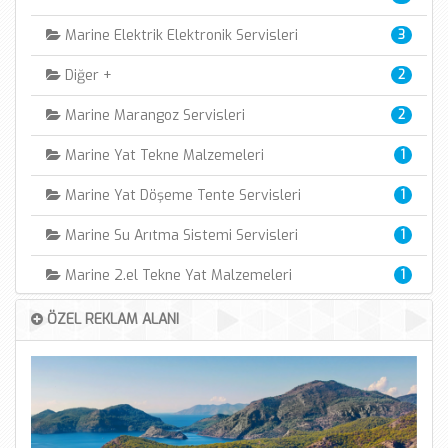
Marine Elektrik Elektronik Servisleri
3
Diğer +
2
Marine Marangoz Servisleri
2
Marine Yat Tekne Malzemeleri
1
Marine Yat Döşeme Tente Servisleri
1
Marine Su Arıtma Sistemi Servisleri
1
Marine 2.el Tekne Yat Malzemeleri
1
Marine İnternet Satış Mağazası
1
ÖZEL REKLAM ALANI
Marine Otomasyon Teknolojileri
1
Marine Tekne ve Yat kiralama
1