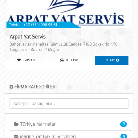
Telefon: +90 (554) 998 98 61
Arpat Yat Servis
Bahçelievler Mahallesi Gümüşlük Caddesi 7168 Sokak No:4/10
Turgutreis - Bodrum / Muğla
5589
tık
000 km
DETAY
FİRMA KATEGORİLERİ
Türkiye Marinalar
8
Marine Yat Bakım Servisleri
4